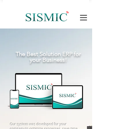
The Best Solution ERP for
your
Business
!
Our system was developed for your
company to optimize processes, save time