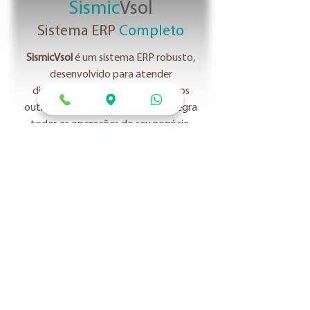
Sismic
Vsol
Sistema ERP
Completo
SismicVsol
é um sistema ERP robusto,
desenvolvido para atender
distribuidoras, indústrias e diversos
outros ramos de atividade. Ele integra
todas as operações do seu negócio,
desde o controle de estoque até a
gestão financeira, proporcionando
eficiência e agilidade. . Nosso sistema
permite uma tomada de decisão mais
informada e estratégica, ajudando sua
empresa a crescer e se destacar no
mercado.
Mais detalhes ...